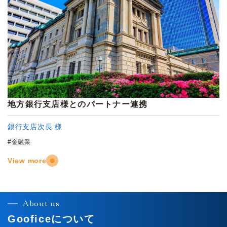
地方銀行支店様とのパートナー連携
銀行支店次長 様
#金融業
View more
About us
Gooficeについて